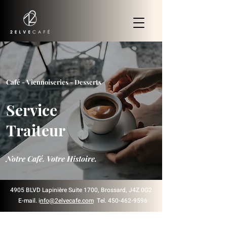
Café - Viennoiseries - Desserts
Service
Traiteur
Notre Café. Votre Histoire.
4905 BLVD Lapinière Suite 1700, Brossard, J4Z 0G2
E-mail. i
nfo@2elvecafe.com
Tel.
450-462-9596